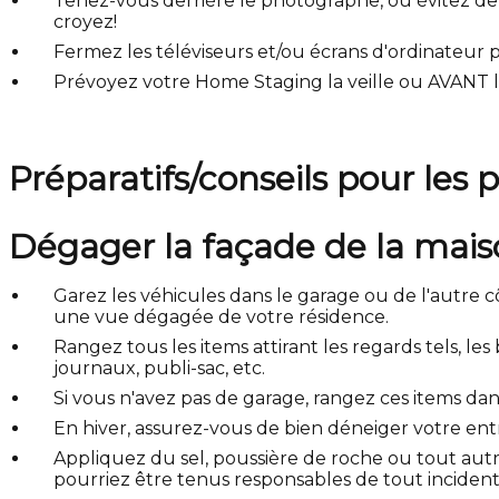
Tenez-vous derrière le photographe, ou évitez de p
croyez!
Fermez les téléviseurs et/ou écrans d'ordinateur 
Prévoyez votre Home Staging la veille ou AVANT l
Préparatifs/conseils pour les 
Dégager la façade de la mais
Garez les véhicules dans le garage ou de l'autre 
une vue dégagée de votre résidence.
Rangez tous les items attirant les regards tels, les
journaux, publi-sac, etc.
Si vous n'avez pas de garage, rangez ces items dan
En hiver, assurez-vous de bien déneiger votre en
Appliquez du sel, poussière de roche ou tout aut
pourriez être tenus responsables de tout incident