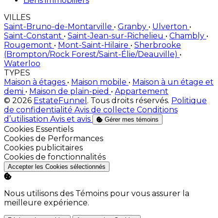
Liens immobiliers
VILLES
Saint-Bruno-de-Montarville
•
Granby
•
Ulverton
•
Saint-Constant
•
Saint-Jean-sur-Richelieu
•
Chambly
•
Rougemont
•
Mont-Saint-Hilaire
•
Sherbrooke
(Brompton/Rock Forest/Saint-Élie/Deauville)
•
Waterloo
TYPES
Maison à étages
•
Maison mobile
•
Maison à un étage et
demi
•
Maison de plain-pied
•
Appartement
© 2026
EstateFunnel
. Tous droits réservés.
Politique
de confidentialité
Avis de collecte
Conditions
d’utilisation
Avis et avis
Gérer mes témoins
Activer
Cookies Essentiels
Activer
Cookies de Performances
Activer
Cookies publicitaires
Activer
Cookies de fonctionnalités
Accepter les Cookies sélectionnés
Nous utilisons des Témoins pour vous assurer la
meilleure expérience.