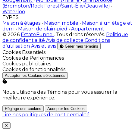
Rougemont
•
Mont-Saint-Hilaire
•
Sherbrooke
(Brompton/Rock Forest/Saint-Élie/Deauville)
•
Waterloo
TYPES
Maison à étages
•
Maison mobile
•
Maison à un étage et
demi
•
Maison de plain-pied
•
Appartement
© 2026
EstateFunnel
. Tous droits réservés.
Politique
de confidentialité
Avis de collecte
Conditions
d’utilisation
Avis et avis
Gérer mes témoins
Activer
Cookies Essentiels
Activer
Cookies de Performances
Activer
Cookies publicitaires
Activer
Cookies de fonctionnalités
Accepter les Cookies sélectionnés
Nous utilisons des Témoins pour vous assurer la
meilleure expérience.
Réglage des cookies
Accepter les Cookies
Lire nos politiques de confidentialité
Close
✕