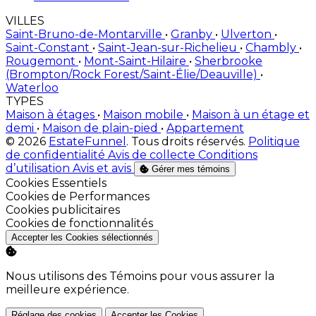
VILLES
Saint-Bruno-de-Montarville
•
Granby
•
Ulverton
•
Saint-Constant
•
Saint-Jean-sur-Richelieu
•
Chambly
•
Rougemont
•
Mont-Saint-Hilaire
•
Sherbrooke
(Brompton/Rock Forest/Saint-Élie/Deauville)
•
Waterloo
TYPES
Maison à étages
•
Maison mobile
•
Maison à un étage et
demi
•
Maison de plain-pied
•
Appartement
© 2026
EstateFunnel
. Tous droits réservés.
Politique
de confidentialité
Avis de collecte
Conditions
d’utilisation
Avis et avis
Gérer mes témoins
Activer
Cookies Essentiels
Activer
Cookies de Performances
Activer
Cookies publicitaires
Activer
Cookies de fonctionnalités
Accepter les Cookies sélectionnés
Nous utilisons des Témoins pour vous assurer la
meilleure expérience.
Réglage des cookies
Accepter les Cookies