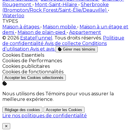
Rougemont
•
Mont-Saint-Hilaire
•
Sherbrooke
(Brompton/Rock Forest/Saint-Élie/Deauville)
•
Waterloo
TYPES
Maison à étages
•
Maison mobile
•
Maison à un étage et
demi
•
Maison de plain-pied
•
Appartement
© 2026
EstateFunnel
. Tous droits réservés.
Politique
de confidentialité
Avis de collecte
Conditions
d’utilisation
Avis et avis
Gérer mes témoins
Activer
Cookies Essentiels
Activer
Cookies de Performances
Activer
Cookies publicitaires
Activer
Cookies de fonctionnalités
Accepter les Cookies sélectionnés
Nous utilisons des Témoins pour vous assurer la
meilleure expérience.
Réglage des cookies
Accepter les Cookies
Lire nos politiques de confidentialité
Close
✕