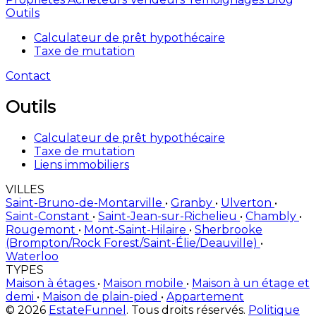
Outils
Calculateur de prêt hypothécaire
Taxe de mutation
Contact
Outils
Calculateur de prêt hypothécaire
Taxe de mutation
Liens immobiliers
VILLES
Saint-Bruno-de-Montarville
•
Granby
•
Ulverton
•
Saint-Constant
•
Saint-Jean-sur-Richelieu
•
Chambly
•
Rougemont
•
Mont-Saint-Hilaire
•
Sherbrooke
(Brompton/Rock Forest/Saint-Élie/Deauville)
•
Waterloo
TYPES
Maison à étages
•
Maison mobile
•
Maison à un étage et
demi
•
Maison de plain-pied
•
Appartement
© 2026
EstateFunnel
. Tous droits réservés.
Politique