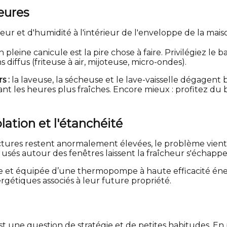
eures
r et d'humidité à l'intérieur de l'enveloppe de la mais
pleine canicule est la pire chose à faire. Privilégiez le ba
iffus (friteuse à air, mijoteuse, micro-ondes).
s :
la laveuse, la sécheuse et le lave-vaisselle dégagent
ndant les heures plus fraîches. Encore mieux : profitez 
olation et l'étanchéité
factures restent anormalement élevées, le problème vien
 usés autour des fenêtres laissent la fraîcheur s'échapper 
lée et équipée d’une thermopompe à haute efficacité é
rgétiques associés à leur future propriété.
est une question de stratégie et de petites habitudes. E