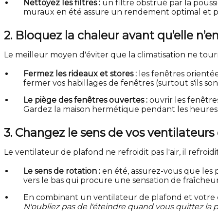
Nettoyez les filtres :
un filtre obstrué par la poussiè
muraux en été assure un rendement optimal et p
2. Bloquez la chaleur avant qu’elle n’e
Le meilleur moyen d'éviter que la climatisation ne tourne
Fermez les rideaux et stores :
les fenêtres orienté
fermer vos habillages de fenêtres (surtout s'ils s
Le piège des fenêtres ouvertes :
ouvrir les fenêtre
Gardez la maison hermétique pendant les heures 
3. Changez le sens de vos ventilateurs
Le ventilateur de plafond ne refroidit pas l'air, il refro
Le sens de rotation :
en été, assurez-vous que les 
vers le bas qui procure une sensation de fraîcheu
En combinant un ventilateur de plafond et votre c
N'oubliez pas de l'éteindre quand vous quittez la piè