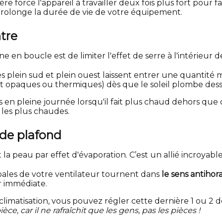
re force l'appareil à travailler deux fois plus fort pour f
rolonge la durée de vie de votre équipement.
ntre
 en boucle est de limiter l'effet de serre à l'intérieur de
es plein sud et plein ouest laissent entrer une quantité 
ont opaques ou thermiques) dès que le soleil plombe dess
s en pleine journée lorsqu'il fait plus chaud dehors que 
les plus chaudes.
 de plafond
idit la peau par effet d'évaporation. C’est un allié incroya
pales de votre ventilateur tournent dans
le sens antihor
r immédiate.
limatisation, vous pouvez régler cette dernière 1 ou 2 
ce, car il ne rafraîchit que les gens, pas les pièces !