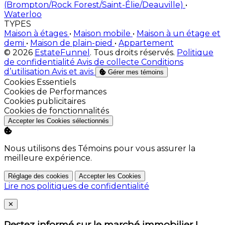
(Brompton/Rock Forest/Saint-Élie/Deauville)
•
Waterloo
TYPES
Maison à étages
•
Maison mobile
•
Maison à un étage et
demi
•
Maison de plain-pied
•
Appartement
© 2026
EstateFunnel
. Tous droits réservés.
Politique
de confidentialité
Avis de collecte
Conditions
d’utilisation
Avis et avis
Gérer mes témoins
Activer
Cookies Essentiels
Activer
Cookies de Performances
Activer
Cookies publicitaires
Activer
Cookies de fonctionnalités
Accepter les Cookies sélectionnés
Nous utilisons des Témoins pour vous assurer la
meilleure expérience.
Réglage des cookies
Accepter les Cookies
Lire nos politiques de confidentialité
Close
✕
Restez informé sur le marché immobilier !