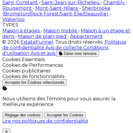
Saint-Constant
•
Saint-Jean-sur-Richelieu
•
Chambly
•
Rougemont
•
Mont-Saint-Hilaire
•
Sherbrooke
(Brompton/Rock Forest/Saint-Élie/Deauville)
•
Waterloo
TYPES
Maison à étages
•
Maison mobile
•
Maison à un étage et
demi
•
Maison de plain-pied
•
Appartement
© 2026
EstateFunnel
. Tous droits réservés.
Politique
de confidentialité
Avis de collecte
Conditions
d’utilisation
Avis et avis
Gérer mes témoins
Activer
Cookies Essentiels
Activer
Cookies de Performances
Activer
Cookies publicitaires
Activer
Cookies de fonctionnalités
Accepter les Cookies sélectionnés
Nous utilisons des Témoins pour vous assurer la
meilleure expérience.
Réglage des cookies
Accepter les Cookies
Lire nos politiques de confidentialité
Close
✕