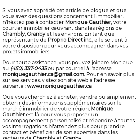
Si vous avez apprécié cet article de blogue et que
vous avez des questions concernant l'immobilier,
n'hésitez pas à contacter
Monique Gauthier
, votre
courtier immobilier œuvrant dans les régions de
Chambly
,
Granby
et les environs. En tant que
représentante de
Proprio Direct inc.
, elle se tient à
votre disposition pour vous accompagner dans vos
projets immobiliers.
Pour toute assistance, vous pouvez joindre Monique
au
(450) 357-0435
ou par courriel à l'adresse
moniquegauthier.ca@gmail.com
. Pour en savoir plus
sur ses services, visitez son site web à l'adresse
suivante :
www.moniquegauthier.ca
.
Que vous cherchiez à acheter, vendre ou simplement
obtenir des informations supplémentaires sur le
marché immobilier de votre région,
Monique
Gauthier
est là pour vous proposer un
accompagnement personnalisé et répondre à toutes
vos interrogations. N'attendez plus pour prendre
contact et bénéficier de son expertise dans les
secteurs de
Chambly
et
Granby
.