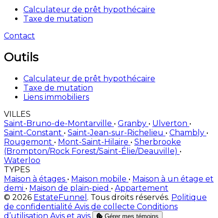
Calculateur de prêt hypothécaire
Taxe de mutation
Contact
Outils
Calculateur de prêt hypothécaire
Taxe de mutation
Liens immobiliers
VILLES
Saint-Bruno-de-Montarville
•
Granby
•
Ulverton
•
Saint-Constant
•
Saint-Jean-sur-Richelieu
•
Chambly
•
Rougemont
•
Mont-Saint-Hilaire
•
Sherbrooke
(Brompton/Rock Forest/Saint-Élie/Deauville)
•
Waterloo
TYPES
Maison à étages
•
Maison mobile
•
Maison à un étage et
demi
•
Maison de plain-pied
•
Appartement
© 2026
EstateFunnel
. Tous droits réservés.
Politique
de confidentialité
Avis de collecte
Conditions
d’utilisation
Avis et avis
Gérer mes témoins