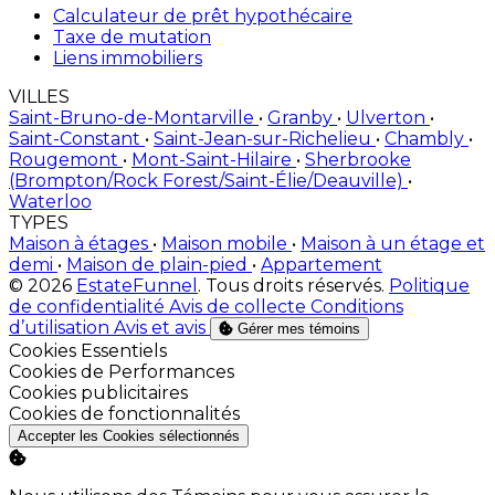
Calculateur de prêt hypothécaire
Taxe de mutation
Liens immobiliers
VILLES
Saint-Bruno-de-Montarville
•
Granby
•
Ulverton
•
Saint-Constant
•
Saint-Jean-sur-Richelieu
•
Chambly
•
Rougemont
•
Mont-Saint-Hilaire
•
Sherbrooke
(Brompton/Rock Forest/Saint-Élie/Deauville)
•
Waterloo
TYPES
Maison à étages
•
Maison mobile
•
Maison à un étage et
demi
•
Maison de plain-pied
•
Appartement
© 2026
EstateFunnel
. Tous droits réservés.
Politique
de confidentialité
Avis de collecte
Conditions
d’utilisation
Avis et avis
Gérer mes témoins
Activer
Cookies Essentiels
Activer
Cookies de Performances
Activer
Cookies publicitaires
Activer
Cookies de fonctionnalités
Accepter les Cookies sélectionnés