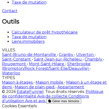
Taxe de mutation
Contact
Outils
Calculateur de prêt hypothécaire
Taxe de mutation
Liens immobiliers
VILLES
Saint-Bruno-de-Montarville
•
Granby
•
Ulverton
•
Saint-Constant
•
Saint-Jean-sur-Richelieu
•
Chambly
•
Rougemont
•
Mont-Saint-Hilaire
•
Sherbrooke
(Brompton/Rock Forest/Saint-Élie/Deauville)
•
Waterloo
TYPES
Maison à étages
•
Maison mobile
•
Maison à un étage et
demi
•
Maison de plain-pied
•
Appartement
© 2026
EstateFunnel
. Tous droits réservés.
Politique
de confidentialité
Avis de collecte
Conditions
d’utilisation
Avis et avis
Gérer mes témoins
Activer
Cookies Essentiels