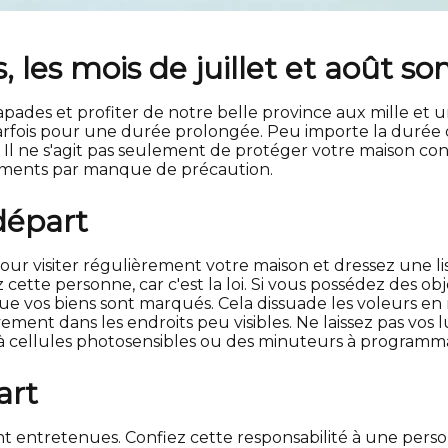
les mois de juillet et août s
ades et profiter de notre belle province aux mille et u
rfois pour une durée prolongée. Peu importe la durée de v
Il ne s'agit pas seulement de protéger votre maison contr
ipements par manque de précaution.
départ
r visiter régulièrement votre maison et dressez une liste
ette personne, car c'est la loi. Si vous possédez des objet
e vos biens sont marqués. Cela dissuade les voleurs en re
ment dans les endroits peu visibles. Ne laissez pas vos
s à cellules photosensibles ou des minuteurs à programma
art
t entretenues. Confiez cette responsabilité à une pers