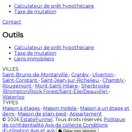
Calculateur de prêt hypothécaire
Taxe de mutation
Contact
Outils
Calculateur de prêt hypothécaire
Taxe de mutation
Liens immobiliers
VILLES
Saint-Bruno-de-Montarville
•
Granby
•
Ulverton
•
Saint-Constant
•
Saint-Jean-sur-Richelieu
•
Chambly
•
Rougemont
•
Mont-Saint-Hilaire
•
Sherbrooke
(Brompton/Rock Forest/Saint-Élie/Deauville)
•
Waterloo
TYPES
Maison à étages
•
Maison mobile
•
Maison à un étage et
demi
•
Maison de plain-pied
•
Appartement
© 2026
EstateFunnel
. Tous droits réservés.
Politique
de confidentialité
Avis de collecte
Conditions
d’utilisation
Avis et avis
Gérer mes témoins