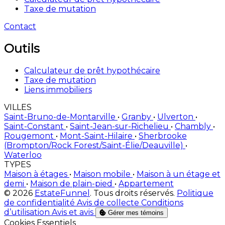
Taxe de mutation
Contact
Outils
Calculateur de prêt hypothécaire
Taxe de mutation
Liens immobiliers
VILLES
Saint-Bruno-de-Montarville
•
Granby
•
Ulverton
•
Saint-Constant
•
Saint-Jean-sur-Richelieu
•
Chambly
•
Rougemont
•
Mont-Saint-Hilaire
•
Sherbrooke
(Brompton/Rock Forest/Saint-Élie/Deauville)
•
Waterloo
TYPES
Maison à étages
•
Maison mobile
•
Maison à un étage et
demi
•
Maison de plain-pied
•
Appartement
© 2026
EstateFunnel
. Tous droits réservés.
Politique
de confidentialité
Avis de collecte
Conditions
d’utilisation
Avis et avis
Gérer mes témoins
Activer
Cookies Essentiels