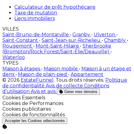
Calculateur de prêt hypothécaire
Taxe de mutation
Liens immobiliers
VILLES
Saint-Bruno-de-Montarville
•
Granby
•
Ulverton
•
Saint-Constant
•
Saint-Jean-sur-Richelieu
•
Chambly
•
Rougemont
•
Mont-Saint-Hilaire
•
Sherbrooke
(Brompton/Rock Forest/Saint-Élie/Deauville)
•
Waterloo
TYPES
Maison à étages
•
Maison mobile
•
Maison à un étage et
demi
•
Maison de plain-pied
•
Appartement
© 2026
EstateFunnel
. Tous droits réservés.
Politique
de confidentialité
Avis de collecte
Conditions
d’utilisation
Avis et avis
Gérer mes témoins
Activer
Cookies Essentiels
Activer
Cookies de Performances
Activer
Cookies publicitaires
Activer
Cookies de fonctionnalités
Accepter les Cookies sélectionnés