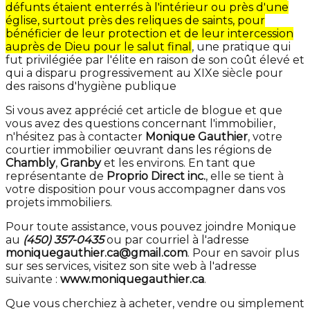
défunts étaient enterrés à l'intérieur ou près d'une
église, surtout près des reliques de saints, pour
bénéficier de leur protection et de leur intercession
auprès de Dieu pour le salut final
, une pratique qui
fut privilégiée par l'élite en raison de son coût élevé et
qui a disparu progressivement au XIXe siècle pour
des raisons d'hygiène publique
Si vous avez apprécié cet article de blogue et que
vous avez des questions concernant l'immobilier,
n'hésitez pas à contacter
Monique Gauthier
, votre
courtier immobilier œuvrant dans les régions de
Chambly
,
Granby
et les environs. En tant que
représentante de
Proprio Direct inc.
, elle se tient à
votre disposition pour vous accompagner dans vos
projets immobiliers.
Pour toute assistance, vous pouvez joindre Monique
au
(450) 357-0435
ou par courriel à l'adresse
moniquegauthier.ca@gmail.com
. Pour en savoir plus
sur ses services, visitez son site web à l'adresse
suivante :
www.moniquegauthier.ca
.
Que vous cherchiez à acheter, vendre ou simplement