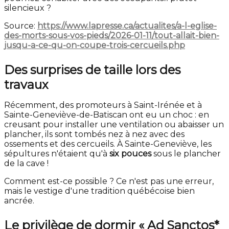
silencieux ?
Source:
https://www.lapresse.ca/actualites/a-l-eglise-
des-morts-sous-vos-pieds/2026-01-11/tout-allait-bien-
jusqu-a-ce-qu-on-coupe-trois-cercueils.php
Des surprises de taille lors des
travaux
Récemment, des promoteurs à Saint-Irénée et à
Sainte-Geneviève-de-Batiscan ont eu un choc : en
creusant pour installer une ventilation ou abaisser un
plancher, ils sont tombés nez à nez avec des
ossements et des cercueils. À Sainte-Geneviève, les
sépultures n'étaient qu'à
six pouces
sous le plancher
de la cave !
Comment est-ce possible ? Ce n'est pas une erreur,
mais le vestige d'une tradition québécoise bien
ancrée.
Le privilège de dormir « Ad Sanctos*