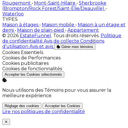
Rougemont
•
Mont-Saint-Hilaire
•
Sherbrooke
(Brompton/Rock Forest/Saint-Élie/Deauville)
•
Waterloo
TYPES
Maison à étages
•
Maison mobile
•
Maison à un étage et
demi
•
Maison de plain-pied
•
Appartement
© 2026
EstateFunnel
. Tous droits réservés.
Politique
de confidentialité
Avis de collecte
Conditions
d’utilisation
Avis et avis
Gérer mes témoins
Activer
Cookies Essentiels
Activer
Cookies de Performances
Activer
Cookies publicitaires
Activer
Cookies de fonctionnalités
Accepter les Cookies sélectionnés
Nous utilisons des Témoins pour vous assurer la
meilleure expérience.
Réglage des cookies
Accepter les Cookies
Lire nos politiques de confidentialité
Close
✕