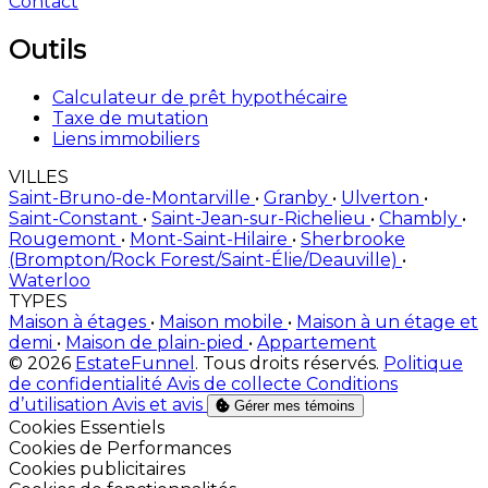
Contact
Outils
Calculateur de prêt hypothécaire
Taxe de mutation
Liens immobiliers
VILLES
Saint-Bruno-de-Montarville
•
Granby
•
Ulverton
•
Saint-Constant
•
Saint-Jean-sur-Richelieu
•
Chambly
•
Rougemont
•
Mont-Saint-Hilaire
•
Sherbrooke
(Brompton/Rock Forest/Saint-Élie/Deauville)
•
Waterloo
TYPES
Maison à étages
•
Maison mobile
•
Maison à un étage et
demi
•
Maison de plain-pied
•
Appartement
© 2026
EstateFunnel
. Tous droits réservés.
Politique
de confidentialité
Avis de collecte
Conditions
d’utilisation
Avis et avis
Gérer mes témoins
Activer
Cookies Essentiels
Activer
Cookies de Performances
Activer
Cookies publicitaires