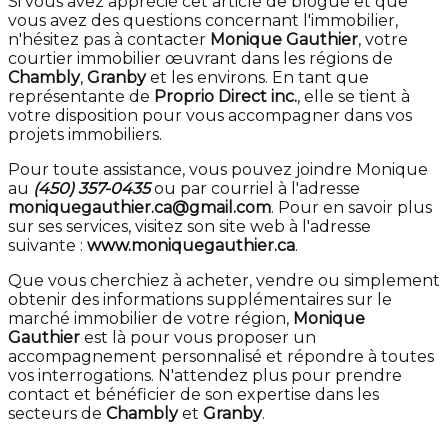
Si vous avez apprécié cet article de blogue et que
vous avez des questions concernant l'immobilier,
n'hésitez pas à contacter
Monique Gauthier
, votre
courtier immobilier œuvrant dans les régions de
Chambly
,
Granby
et les environs. En tant que
représentante de
Proprio Direct inc.
, elle se tient à
votre disposition pour vous accompagner dans vos
projets immobiliers.
Pour toute assistance, vous pouvez joindre Monique
au
(450) 357-0435
ou par courriel à l'adresse
moniquegauthier.ca@gmail.com
. Pour en savoir plus
sur ses services, visitez son site web à l'adresse
suivante :
www.moniquegauthier.ca
.
Que vous cherchiez à acheter, vendre ou simplement
obtenir des informations supplémentaires sur le
marché immobilier de votre région,
Monique
Gauthier
est là pour vous proposer un
accompagnement personnalisé et répondre à toutes
vos interrogations. N'attendez plus pour prendre
contact et bénéficier de son expertise dans les
secteurs de
Chambly
et
Granby
.