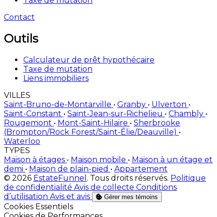
Taxe de mutation
Contact
Outils
Calculateur de prêt hypothécaire
Taxe de mutation
Liens immobiliers
VILLES
Saint-Bruno-de-Montarville
•
Granby
•
Ulverton
•
Saint-Constant
•
Saint-Jean-sur-Richelieu
•
Chambly
•
Rougemont
•
Mont-Saint-Hilaire
•
Sherbrooke
(Brompton/Rock Forest/Saint-Élie/Deauville)
•
Waterloo
TYPES
Maison à étages
•
Maison mobile
•
Maison à un étage et
demi
•
Maison de plain-pied
•
Appartement
© 2026
EstateFunnel
. Tous droits réservés.
Politique
de confidentialité
Avis de collecte
Conditions
d’utilisation
Avis et avis
Gérer mes témoins
Activer
Cookies Essentiels
Activer
Cookies de Performances