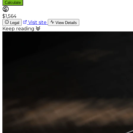
Calculate
$1,564
Visit site
Legal
View Details
Keep reading