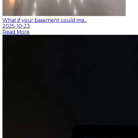
What if your basement could ma...
2025-10-23
Read More